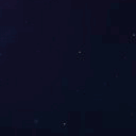
铸铁
铸铁
铸铁
首页
关于我们
实力展示
产品中心
新闻中心
人才招聘
开云（中国）