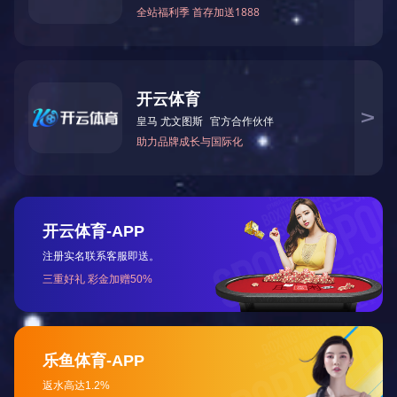
高速冲床配件
新闻中心
公司新闻
行业资讯
人才招聘
开云（中国）
0752-3560386
产品中心
现在的位置:
首页
>
产品中心
>
铸铜