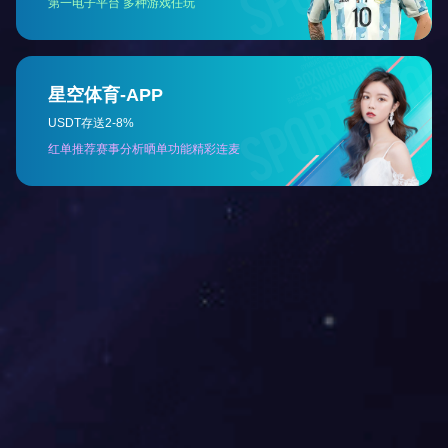
0
开云（中国）
所属分类
返回列表

1
分享
生产实力
关于我们
产品描述
参数
扫二维码用手机看
未找到相应参数组，请于后台属性模板中添加
上一个
无
下一个
铸铜
推荐产品
铸铁