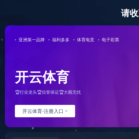
首页
关于我们
公司简介
企业文化
资质证书
组织架构
厂房环境
实力展示
生产设备
检测设备
合作客户
产品中心
铸铜
铸铁
球罣
开云手机官方版登录入口