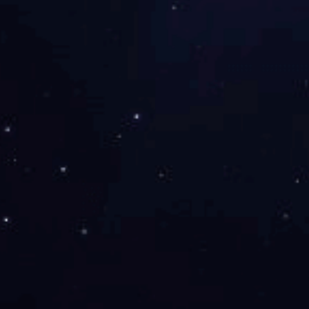
新闻中心
人才招聘
开云（中国）
Copyright © 2020 惠州市惠阳区金旭机械有限公司 All Rights Reserved.
粤ICP备14021522号
网站建设：中企动力
惠州
开云手机官方版登录入口
惠州市惠阳区秋长白石大湖工业区
0752-3560386
0752-3877816
JQZZHZ@163.COM