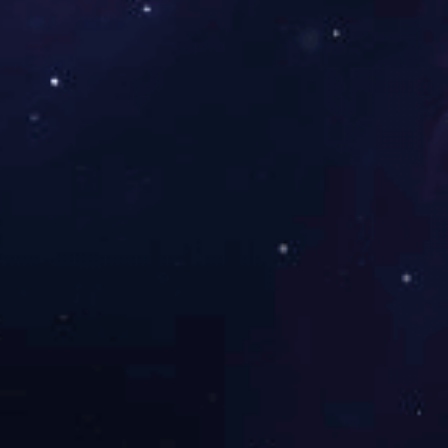
铸铁
铸铁
铸铁
铸铁
PRE
1
NEX
首页
关于我们
实力展示
产品中心